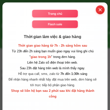
Nước hoa quick rush
Quần dương vật đeo
Đồ chơi Bondage - BDSM
(0)
Dương vật
Máy rung
Âm đạo giả
kích hậu
Xuất tinh sớm
Ch
Thời gian làm việc & giao hàng
Flash Sale
Thời gian giao hàng từ 7h - 2h sáng hôm sau
Từ 23h đến 2h sáng bạn muốn giao ngay vui lòng ghi chú
"
giao trong 1h
" trong đơn hàng.
Liên hệ Zalo số điện thoại trên web.
Sau 23h đặt hàng trên web là mình thấy ngay.
Vòng đeo dương vật Liluya Lock Fine Ring kèm
Hỗ trợ qua call, sms, zalo từ
7h
đến
1:30h
sáng
điều khiển từ xa
Để nhận hàng nhanh nhất hãy đặt mua trên web, đơn hàng sẽ
tới trực tiếp bộ phận giao hàng.
Shop sẽ liên hệ bạn sau 2 phút sau khi đặt hàng thành
công