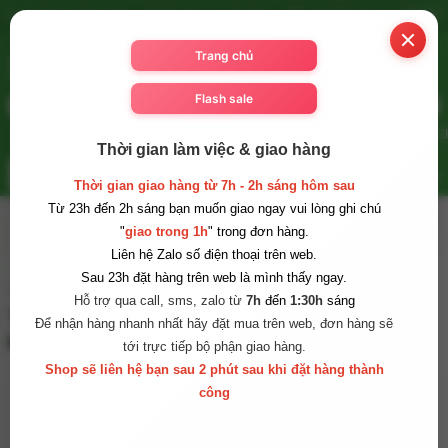
Nước hoa quick rush
Quần dương vật đeo
Đồ chơi Bondage - BDSM
(0)
Dương vật
Máy rung
Âm đạo giả
kích hậu
Xuất tinh sớm
Ch
Thời gian làm việc & giao hàng
Flash Sale
Thời gian giao hàng từ 7h - 2h sáng hôm sau
Từ 23h đến 2h sáng bạn muốn giao ngay vui lòng ghi chú
"
giao trong 1h
" trong đơn hàng.
Liên hệ Zalo số điện thoại trên web.
Sau 23h đặt hàng trên web là mình thấy ngay.
Trang chủ
Đồ chơi tình yêu dạo đầu
Dụng cụ mát xa hậu môn
Hỗ trợ qua call, sms, zalo từ
7h
đến
1:30h
sáng
Trứng rung kích hậu IUUY Manyue có điều
Để nhận hàng nhanh nhất hãy đặt mua trên web, đơn hàng sẽ
khiển từ xa 7 chế độ rung
tới trực tiếp bộ phận giao hàng.
Shop sẽ liên hệ bạn sau 2 phút sau khi đặt hàng thành
công