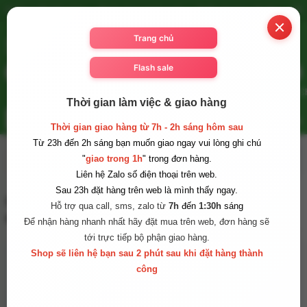
Ngăn xuất tinh sớm
Nước hoa quick rush
Quần dương vật đeo
Đồ
(0)
Dương vật
Máy rung
Âm đạo giả
kích hậu
Xuất tinh sớm
Ch
Thời gian làm việc & giao hàng
Flash Sale
Thời gian giao hàng từ 7h - 2h sáng hôm sau
Từ 23h đến 2h sáng bạn muốn giao ngay vui lòng ghi chú
"
giao trong 1h
" trong đơn hàng.
Liên hệ Zalo số điện thoại trên web.
Sau 23h đặt hàng trên web là mình thấy ngay.
Quần dương vật giả size to rỗng ruột siêu
Hỗ trợ qua call, sms, zalo từ
7h
đến
1:30h
sáng
mềm có múi
Để nhận hàng nhanh nhất hãy đặt mua trên web, đơn hàng sẽ
tới trực tiếp bộ phận giao hàng.
Shop sẽ liên hệ bạn sau 2 phút sau khi đặt hàng thành
công