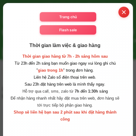
Ngăn xuất tinh sớm
Nước hoa quick rush
Quần dương vật đeo
Đồ
(0)
Dương vật
Máy rung
Âm đạo giả
kích hậu
Xuất tinh sớm
Ch
Thời gian làm việc & giao hàng
Flash Sale
Thời gian giao hàng từ 7h - 2h sáng hôm sau
Từ 23h đến 2h sáng bạn muốn giao ngay vui lòng ghi chú
"
giao trong 1h
" trong đơn hàng.
Liên hệ Zalo số điện thoại trên web.
Sau 23h đặt hàng trên web là mình thấy ngay.
Ốp lưng iPhone 16 Pro Max Clear Case
Hỗ trợ qua call, sms, zalo từ
7h
đến
1:30h
sáng
Magnetic trong suốt
Để nhận hàng nhanh nhất hãy đặt mua trên web, đơn hàng sẽ
tới trực tiếp bộ phận giao hàng.
Shop sẽ liên hệ bạn sau 2 phút sau khi đặt hàng thành
công