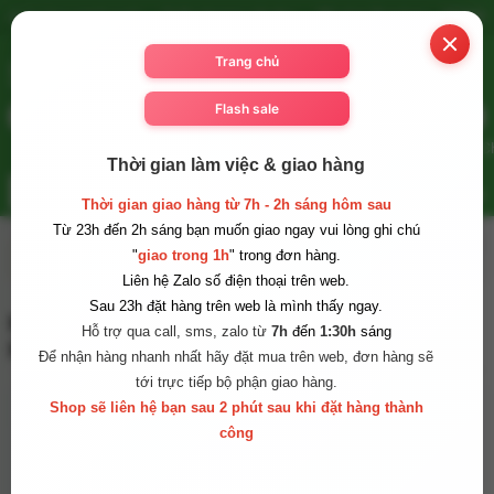
Ngăn xuất tinh sớm
Nước hoa quick rush
Quần dương vật đeo
Đồ
(0)
Dương vật
Máy rung
Âm đạo giả
kích hậu
Xuất tinh sớm
Ch
Thời gian làm việc & giao hàng
Flash Sale
Thời gian giao hàng từ 7h - 2h sáng hôm sau
Từ 23h đến 2h sáng bạn muốn giao ngay vui lòng ghi chú
"
giao trong 1h
" trong đơn hàng.
Liên hệ Zalo số điện thoại trên web.
Sau 23h đặt hàng trên web là mình thấy ngay.
Máy massage rung kích thích điểm G Sticky
Hỗ trợ qua call, sms, zalo từ
7h
đến
1:30h
sáng
Rice
Để nhận hàng nhanh nhất hãy đặt mua trên web, đơn hàng sẽ
tới trực tiếp bộ phận giao hàng.
Shop sẽ liên hệ bạn sau 2 phút sau khi đặt hàng thành
công