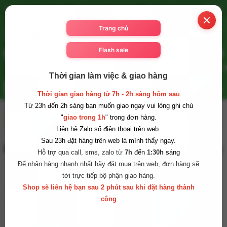
Ngăn xuất tinh sớm
Nước hoa quick rush
Quần dương vật đeo
Đồ
(0)
Dương vật
Máy rung
Âm đạo giả
kích hậu
Xuất tinh sớm
Ch
Thời gian làm việc & giao hàng
Flash Sale
Thời gian giao hàng từ 7h - 2h sáng hôm sau
Từ 23h đến 2h sáng bạn muốn giao ngay vui lòng ghi chú
"
giao trong 1h
" trong đơn hàng.
Liên hệ Zalo số điện thoại trên web.
Sau 23h đặt hàng trên web là mình thấy ngay.
Máy massage Handy rung nhiều chế độ pin sạc
Hỗ trợ qua call, sms, zalo từ
7h
đến
1:30h
sáng
Để nhận hàng nhanh nhất hãy đặt mua trên web, đơn hàng sẽ
tới trực tiếp bộ phận giao hàng.
Shop sẽ liên hệ bạn sau 2 phút sau khi đặt hàng thành
công