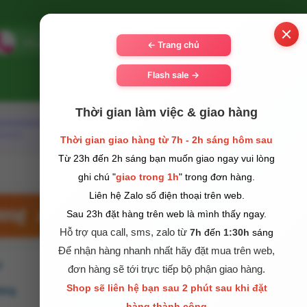
(0)
Thời gian làm việc & giao hàng
Thời gian giao hàng từ 7h - 2h sáng hôm sau
Từ 23h đến 2h sáng bạn muốn giao ngay vui lòng
ghi chú "
giao trong 1h
" trong đơn hàng.
Liên hệ Zalo số điện thoại trên web.
↓ 65 %
000₫
200.000₫
Sau 23h đặt hàng trên web là mình thấy ngay.
Hỗ trợ qua call, sms, zalo từ
7h
đến
1:30h
sáng
Để nhận hàng nhanh nhất hãy đặt mua trên web,
ứ
CHINA
đơn hàng sẽ tới trực tiếp bộ phận giao hàng.
Shop sẽ liên hệ bạn sau 2 phút sau khi đặt
àng
Chưa cập nhật
hàng thành công