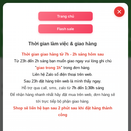
Ngăn xuất tinh sớm
Nước hoa quick rush
Quần dương vật đeo
Đồ
(0)
Dương vật
Máy rung
Âm đạo giả
kích hậu
Xuất tinh sớm
Ch
Thời gian làm việc & giao hàng
Flash Sale
Thời gian giao hàng từ 7h - 2h sáng hôm sau
Từ 23h đến 2h sáng bạn muốn giao ngay vui lòng ghi chú
"
giao trong 1h
" trong đơn hàng.
Liên hệ Zalo số điện thoại trên web.
Sau 23h đặt hàng trên web là mình thấy ngay.
Gel bôi trơn Durex Intense tăng hưng phấn
Hỗ trợ qua call, sms, zalo từ
7h
đến
1:30h
sáng
quan hệ
Để nhận hàng nhanh nhất hãy đặt mua trên web, đơn hàng sẽ
tới trực tiếp bộ phận giao hàng.
Shop sẽ liên hệ bạn sau 2 phút sau khi đặt hàng thành
công