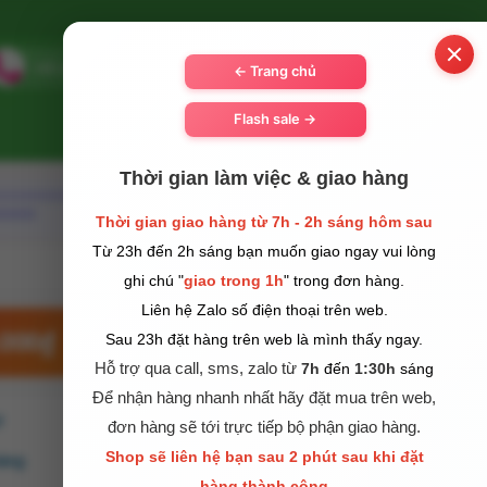
(0)
Thời gian làm việc & giao hàng
Thời gian giao hàng từ 7h - 2h sáng hôm sau
Từ 23h đến 2h sáng bạn muốn giao ngay vui lòng
ghi chú "
giao trong 1h
" trong đơn hàng.
Liên hệ Zalo số điện thoại trên web.
↓ 47 %
.000₫
1.500.000₫
Sau 23h đặt hàng trên web là mình thấy ngay.
Hỗ trợ qua call, sms, zalo từ
7h
đến
1:30h
sáng
Để nhận hàng nhanh nhất hãy đặt mua trên web,
ứ
Hồng Kông
đơn hàng sẽ tới trực tiếp bộ phận giao hàng.
Shop sẽ liên hệ bạn sau 2 phút sau khi đặt
àng
Chưa cập nhật
hàng thành công