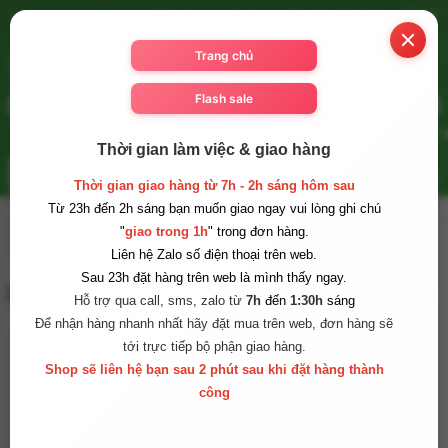
Nước hoa quick rush
Quần dương vật đeo
Đồ chơi Bondage - BDSM
(0)
Dương vật
Máy rung
Âm đạo giả
kích hậu
Xuất tinh sớm
Ch
Thời gian làm việc & giao hàng
Flash Sale
Thời gian giao hàng từ 7h - 2h sáng hôm sau
Từ 23h đến 2h sáng bạn muốn giao ngay vui lòng ghi chú
"
giao trong 1h
" trong đơn hàng.
Liên hệ Zalo số điện thoại trên web.
Sau 23h đặt hàng trên web là mình thấy ngay.
Dụng cụ kích thích hậu môn 3 khấc inox
Hỗ trợ qua call, sms, zalo từ
7h
đến
1:30h
sáng
Để nhận hàng nhanh nhất hãy đặt mua trên web, đơn hàng sẽ
tới trực tiếp bộ phận giao hàng.
Shop sẽ liên hệ bạn sau 2 phút sau khi đặt hàng thành
công