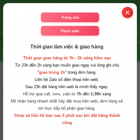
Nước hoa quick rush
Quần dương vật đeo
Đồ chơi Bondage - BDSM
(0)
Dương vật
Máy rung
Âm đạo giả
kích hậu
Xuất tinh sớm
Ch
Thời gian làm việc & giao hàng
Flash Sale
Thời gian giao hàng từ 7h - 2h sáng hôm sau
Từ 23h đến 2h sáng bạn muốn giao ngay vui lòng ghi chú
"
giao trong 1h
" trong đơn hàng.
Liên hệ Zalo số điện thoại trên web.
Sau 23h đặt hàng trên web là mình thấy ngay.
Đồ chơi kích hậu Anal Fiche không rung
Hỗ trợ qua call, sms, zalo từ
7h
đến
1:30h
sáng
Để nhận hàng nhanh nhất hãy đặt mua trên web, đơn hàng sẽ
tới trực tiếp bộ phận giao hàng.
Shop sẽ liên hệ bạn sau 2 phút sau khi đặt hàng thành
công