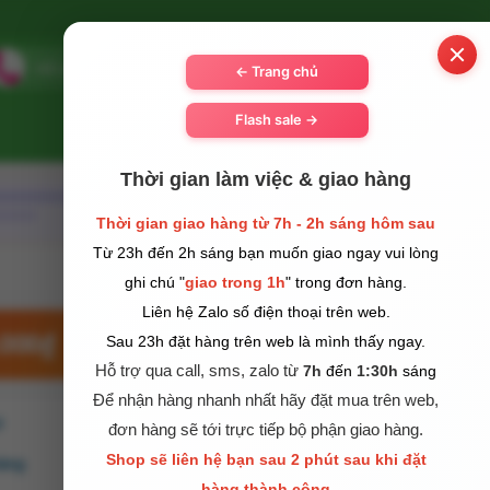
(0)
Thời gian làm việc & giao hàng
Thời gian giao hàng từ 7h - 2h sáng hôm sau
Từ 23h đến 2h sáng bạn muốn giao ngay vui lòng
ghi chú "
giao trong 1h
" trong đơn hàng.
Liên hệ Zalo số điện thoại trên web.
↓ 33 %
.000₫
300.000₫
Sau 23h đặt hàng trên web là mình thấy ngay.
Hỗ trợ qua call, sms, zalo từ
7h
đến
1:30h
sáng
Để nhận hàng nhanh nhất hãy đặt mua trên web,
ứ
USA
đơn hàng sẽ tới trực tiếp bộ phận giao hàng.
Shop sẽ liên hệ bạn sau 2 phút sau khi đặt
àng
Chưa cập nhật
hàng thành công