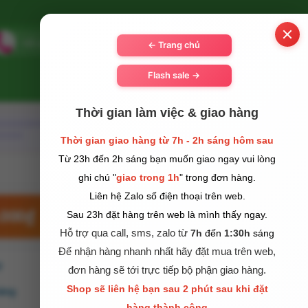
(0)
Thời gian làm việc & giao hàng
Thời gian giao hàng từ 7h - 2h sáng hôm sau
Từ 23h đến 2h sáng bạn muốn giao ngay vui lòng
ghi chú "
giao trong 1h
" trong đơn hàng.
Liên hệ Zalo số điện thoại trên web.
↓ 35 %
.000₫
600.000₫
Sau 23h đặt hàng trên web là mình thấy ngay.
Hỗ trợ qua call, sms, zalo từ
7h
đến
1:30h
sáng
Để nhận hàng nhanh nhất hãy đặt mua trên web,
ứ
CANADA
đơn hàng sẽ tới trực tiếp bộ phận giao hàng.
Shop sẽ liên hệ bạn sau 2 phút sau khi đặt
àng
Chưa cập nhật
hàng thành công