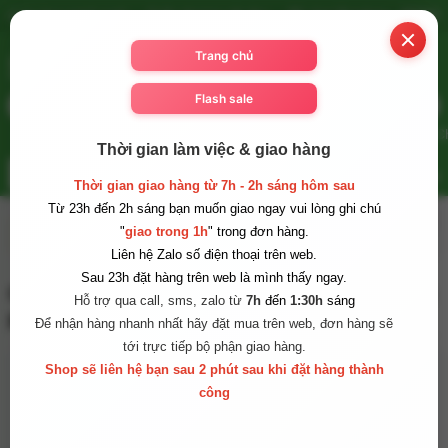
Nước hoa quick rush
Quần dương vật đeo
Đồ chơi Bondage - BDSM
(0)
Dương vật
Máy rung
Âm đạo giả
kích hậu
Xuất tinh sớm
Ch
Thời gian làm việc & giao hàng
Flash Sale
Thời gian giao hàng từ 7h - 2h sáng hôm sau
Từ 23h đến 2h sáng bạn muốn giao ngay vui lòng ghi chú
"
giao trong 1h
" trong đơn hàng.
Liên hệ Zalo số điện thoại trên web.
Sau 23h đặt hàng trên web là mình thấy ngay.
Chai hít C4 Liquid Incense 10ml tăng cảm giác
Hỗ trợ qua call, sms, zalo từ
7h
đến
1:30h
sáng
phấn khích
Để nhận hàng nhanh nhất hãy đặt mua trên web, đơn hàng sẽ
tới trực tiếp bộ phận giao hàng.
Shop sẽ liên hệ bạn sau 2 phút sau khi đặt hàng thành
công