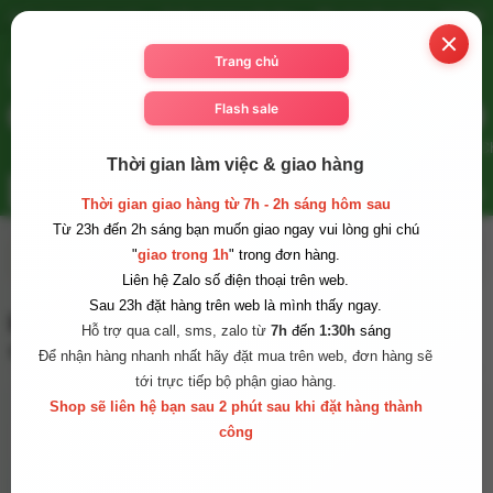
Ngăn xuất tinh sớm
Nước hoa quick rush
Quần dương vật đeo
Đồ
(0)
Dương vật
Máy rung
Âm đạo giả
kích hậu
Xuất tinh sớm
Ch
Thời gian làm việc & giao hàng
Flash Sale
Thời gian giao hàng từ 7h - 2h sáng hôm sau
Từ 23h đến 2h sáng bạn muốn giao ngay vui lòng ghi chú
"
giao trong 1h
" trong đơn hàng.
Liên hệ Zalo số điện thoại trên web.
Sau 23h đặt hàng trên web là mình thấy ngay.
Bao cao su Durex Kingtex 3 bao giúp giảm ma
Hỗ trợ qua call, sms, zalo từ
7h
đến
1:30h
sáng
sát và tăng độ mượt mà khi quan hệ
Để nhận hàng nhanh nhất hãy đặt mua trên web, đơn hàng sẽ
tới trực tiếp bộ phận giao hàng.
Shop sẽ liên hệ bạn sau 2 phút sau khi đặt hàng thành
công