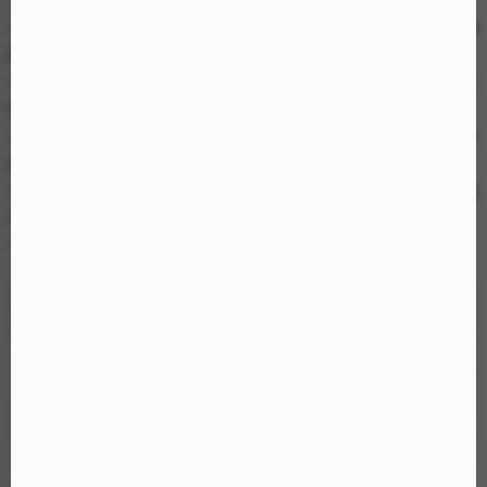
✅
Tăng kích thước dương vật
: Sản phẩm giúp tăng thêm
25mm
(1 inch)
chiều dài, tạo cảm giác đầy đặn hơn khi quan hệ.
✅
Chất liệu cao cấp
: Được làm từ
silicone y tế
, an toàn cho da,
không gây kích ứng.
✅
Thiết kế chân thực
: Kiểu dáng giống thật, với phần thân gân
guốc giúp tăng cường kích thích khoái cảm.
✅
Dễ sử dụng
: Chỉ cần đeo vào dương vật là có thể sử dụng
ngay, không gây khó chịu.
✅
Có thể tái sử dụng
: Vệ sinh dễ dàng sau mỗi lần dùng.